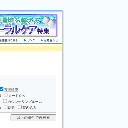
夜間診療
場
カードＯＫ
ム
カウンセリングルーム
約
駅近
院内処方