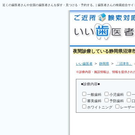
近くの歯医者さんや全国の歯医者さんを探す・見つける・予約する。| 歯医者さんの検索総合サイ
夜間診療している静岡県沼津
＞
＞
いい歯医者
静岡県
「沼津市」
※診療内容・施設情報は、情報を提供された
■診療内容■
一般歯科
小児歯科
審美歯科
予防歯科
ホワイトニング
レーザー