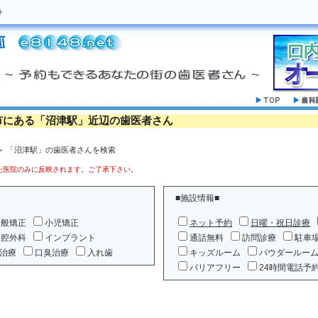
ト
市にある「沼津駅」近辺の歯医者さん
＞ 「沼津駅」の歯医者さんを検索
医院のみに反映されます。ご了承下さい。
■施設情報■
一般矯正
小児矯正
ネット予約
日曜・祝日診療
口腔外科
インプラント
通話無料
訪問診療
駐車
治療
口臭治療
入れ歯
キッズルーム
パウダールー
バリアフリー
24時間電話予