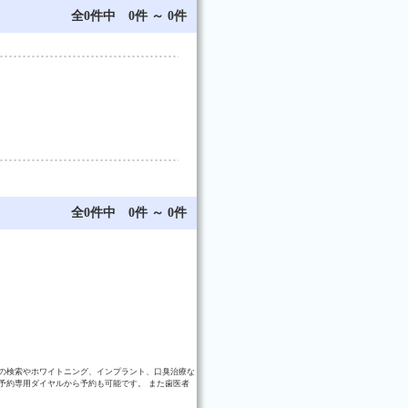
全0件中 0件 ～ 0件
全0件中 0件 ～ 0件
の検索やホワイトニング、インプラント、口臭治療な
予約専用ダイヤルから予約も可能です。 また歯医者