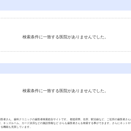
検索条件に一致する医院がありませんでした。
検索条件に一致する医院がありませんでした。
歯医者さん、歯科クリニックの歯医者検索総合サイトです。 都道府県、住所、駅沿線など、ご近所の歯医者さん
療、キッズルーム、カード決済などの施設情報など からも歯医者さんを検索する事ができます。さらにネットや
する機能も充実しています。