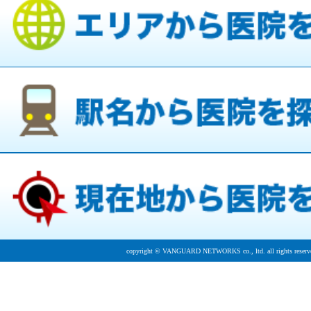
copyright © VANGUARD NETWORKS co., ltd. all rights reserv