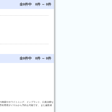
全0件中 0件 ～ 0件
全0件中 0件 ～ 0件
の検索やホワイトニング、インプラント、口臭治療な
予約専用ダイヤルから予約も可能です。 また歯医者