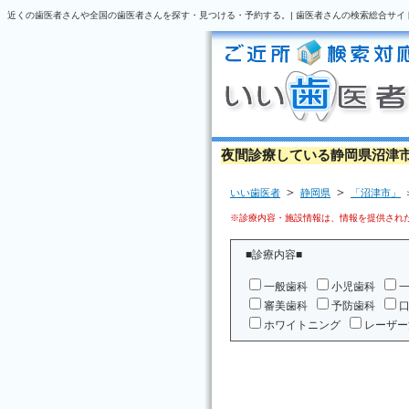
近くの歯医者さんや全国の歯医者さんを探す・見つける・予約する。| 歯医者さんの検索総合サイ
夜間診療している静岡県沼津
＞
＞
いい歯医者
静岡県
「沼津市」
※診療内容・施設情報は、情報を提供された
■診療内容■
一般歯科
小児歯科
審美歯科
予防歯科
ホワイトニング
レーザー