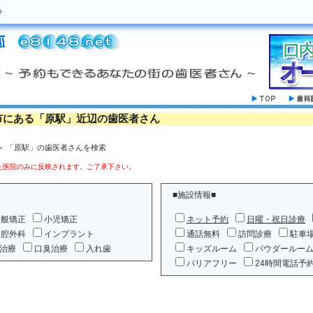
ト
市にある「原駅」近辺の歯医者さん
＞ 「原駅」の歯医者さんを検索
医院のみに反映されます。ご了承下さい。
■施設情報■
一般矯正
小児矯正
ネット予約
日曜・祝日診療
口腔外科
インプラント
通話無料
訪問診療
駐車
治療
口臭治療
入れ歯
キッズルーム
パウダールー
バリアフリー
24時間電話予