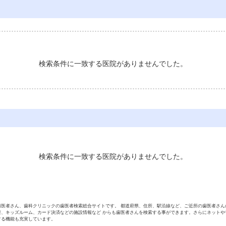
検索条件に一致する医院がありませんでした。
検索条件に一致する医院がありませんでした。
歯医者さん、歯科クリニックの歯医者検索総合サイトです。 都道府県、住所、駅沿線など、ご近所の歯医者さん
療、キッズルーム、カード決済などの施設情報など からも歯医者さんを検索する事ができます。さらにネットや
する機能も充実しています。