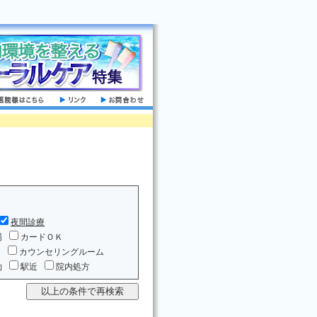
夜間診療
場
カードＯＫ
ム
カウンセリングルーム
約
駅近
院内処方