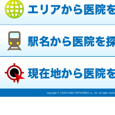
copyright © VANGUARD NETWORKS co., ltd. all rights reserv