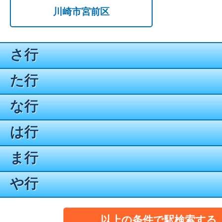
川崎市宮前区
さ行
た行
な行
は行
ま行
や行