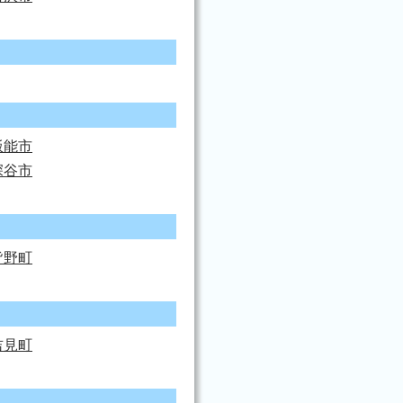
飯能市
深谷市
皆野町
吉見町