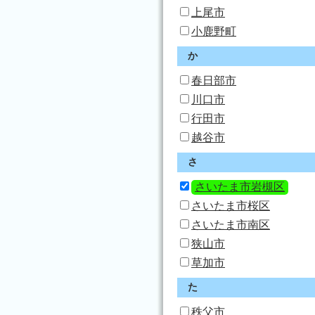
上尾市
小鹿野町
か
春日部市
川口市
行田市
越谷市
さ
さいたま市岩槻区
さいたま市桜区
さいたま市南区
狭山市
草加市
た
秩父市