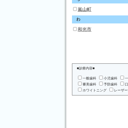
嵐山町
わ
和光市
■診療内容■
一般歯科
小児歯科
審美歯科
予防歯科
ホワイトニング
レーザー