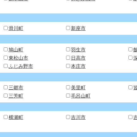
滑川町
新座市
鳩山町
羽生市
東松山市
日高市
ふじみ野市
本庄市
三郷市
美里町
三芳町
毛呂山町
横瀬町
吉川市