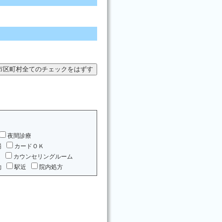
夜間診療
場
カードＯＫ
ム
カウンセリングルーム
約
駅近
院内処方