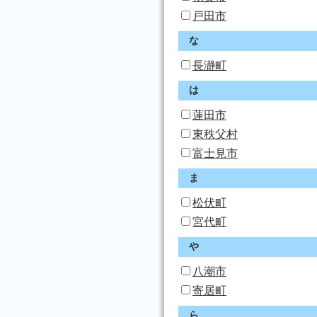
戸田市
な
長瀞町
は
蓮田市
東秩父村
富士見市
ま
松伏町
宮代町
や
八潮市
寄居町
ら