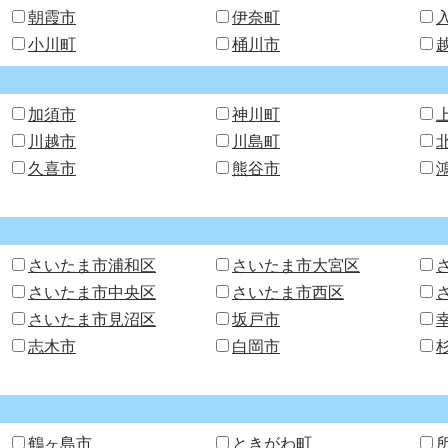
朝霞市
伊奈町
小川町
桶川市
加須市
神川町
川越市
川島町
久喜市
熊谷市
さいたま市浦和区
さいたま市大宮区
さいたま市中央区
さいたま市西区
さいたま市見沼区
坂戸市
志木市
白岡市
鶴ヶ島市
ときがわ町