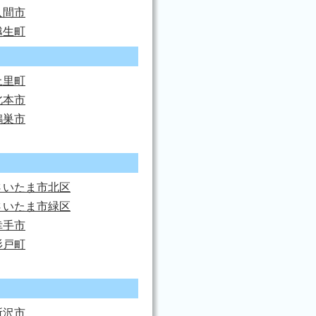
入間市
越生町
上里町
北本市
鴻巣市
さいたま市北区
さいたま市緑区
幸手市
杉戸町
所沢市