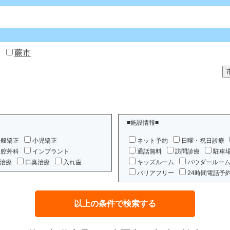
蕨市
■施設情報■
一般矯正
小児矯正
ネット予約
日曜・祝日診療
口腔外科
インプラント
通話無料
訪問診療
駐車
治療
口臭治療
入れ歯
キッズルーム
パウダールー
バリアフリー
24時間電話予